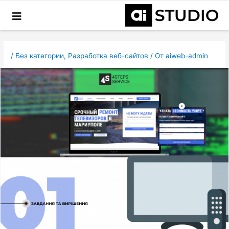
Перейти
Навигация
к
по
содержимому
записям
/
Без категории
,
Разработка веб-сайтов
/ От
aiweb-admin