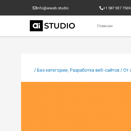
Перейти
Навигация
info@aiweb.studio
+1 587 937 7569
к
по
содержимому
записям
Главная
/
Без категории
,
Разработка веб-сайтов
/ От