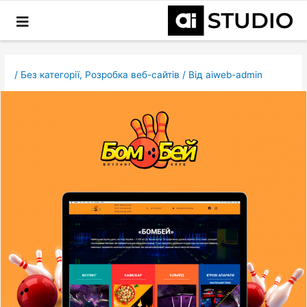
Перейти
Навігація
до
по
вмісту
запису
/
Без категорії
,
Розробка веб-сайтів
/ Від
aiweb-admin