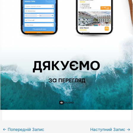
←
Попередній Запис
Наступний Запис
→